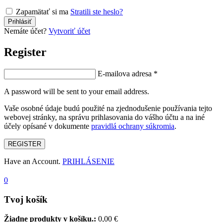
Zapamätať si ma
Stratili ste heslo?
Nemáte účet?
Vytvoriť účet
Register
E-mailova adresa
*
A password will be sent to your email address.
Vaše osobné údaje budú použité na zjednodušenie používania tejto
webovej stránky, na správu prihlasovania do vášho účtu a na iné
účely opísané v dokumente
pravidlá ochrany súkromia
.
REGISTER
Have an Account.
PRIHLÁSENIE
0
Tvoj košík
Žiadne produkty v košíku.:
0,00
€