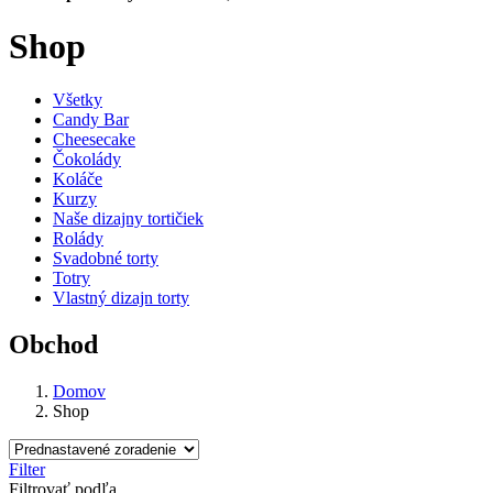
Shop
Všetky
Candy Bar
Cheesecake
Čokolády
Koláče
Kurzy
Naše dizajny tortičiek
Rolády
Svadobné torty
Totry
Vlastný dizajn torty
Obchod
Domov
Shop
Filter
Filtrovať podľa