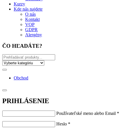
Kurzy
Kde nás najdete
O nás
Kontakt
VOP
GDPR
Alergény
ČO HĽADÁTE?
Obchod
PRIHLÁSENIE
Používateľské meno alebo Email
*
Heslo
*