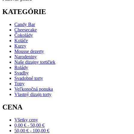
KATEGÓRIE
Candy Bar
Cheesecake
Čokolády
Koláče
Kurzy
Mousse dezerty
Narodeniny
Naše dizajny tortičiek
Rolády
Svadby
Svadobné torty
Totry
Veľkonočná ponuka
Vlastný dizajn torty
CENA
Všetky ceny
0,00
€
-
50,00
€
50,00
€
-
100,00
€