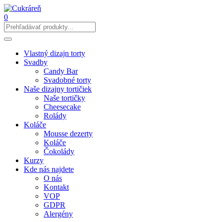
0
Vlastný dizajn torty
Svadby
Candy Bar
Svadobné torty
Naše dizajny tortičiek
Naše tortičky
Cheesecake
Rolády
Koláče
Mousse dezerty
Koláče
Čokolády
Kurzy
Kde nás najdete
O nás
Kontakt
VOP
GDPR
Alergény