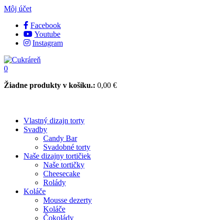
Môj účet
Facebook
Youtube
Instagram
0
Žiadne produkty v košíku.:
0,00
€
Vlastný dizajn torty
Svadby
Candy Bar
Svadobné torty
Naše dizajny tortičiek
Naše tortičky
Cheesecake
Rolády
Koláče
Mousse dezerty
Koláče
Čokolády