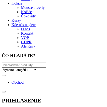
Koláče
Mousse dezerty
Koláče
Čokolády
Kurzy
Kde nás najdete
O nás
Kontakt
VOP
GDPR
Alergény
ČO HĽADÁTE?
Obchod
PRIHLÁSENIE