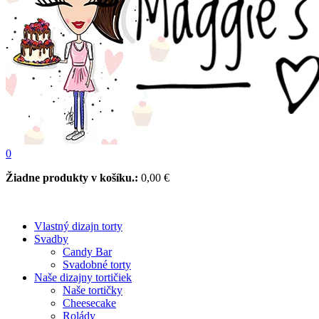
0
Žiadne produkty v košíku.:
0,00
€
Vlastný dizajn torty
Svadby
Candy Bar
Svadobné torty
Naše dizajny tortičiek
Naše tortičky
Cheesecake
Rolády