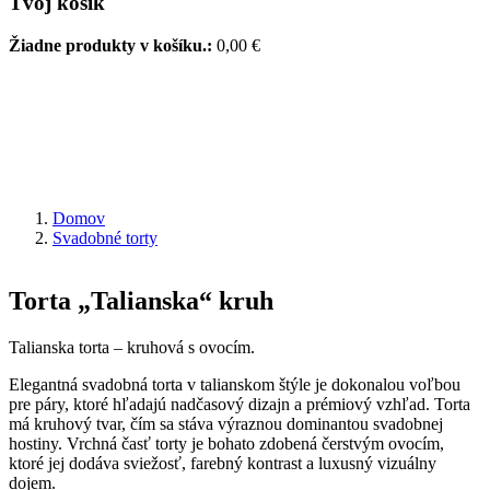
Tvoj košík
Žiadne produkty v košíku.:
0,00
€
Domov
Svadobné torty
Torta „Talianska“ kruh
Talianska torta – kruhová s ovocím.
Elegantná svadobná torta v talianskom štýle je dokonalou voľbou
pre páry, ktoré hľadajú nadčasový dizajn a prémiový vzhľad. Torta
má kruhový tvar, čím sa stáva výraznou dominantou svadobnej
hostiny. Vrchná časť torty je bohato zdobená čerstvým ovocím,
ktoré jej dodáva sviežosť, farebný kontrast a luxusný vizuálny
dojem.