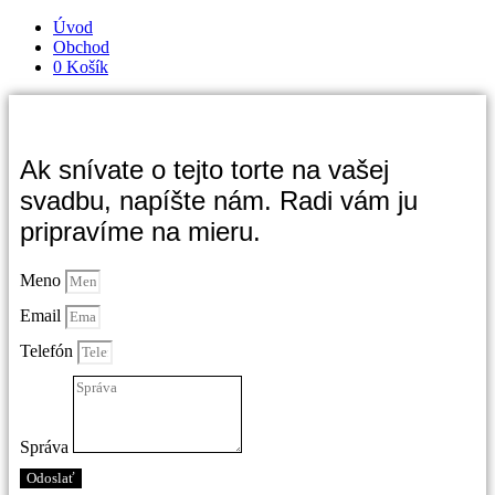
Úvod
Obchod
0
Košík
Ak snívate o tejto torte na vašej
svadbu, napíšte nám. Radi vám ju
pripravíme na mieru.
Meno
Email
Telefón
Správa
Odoslať