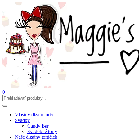
0
Vlastný dizajn torty
Svadby
Candy Bar
Svadobné torty
Naše dizajny tortičiek