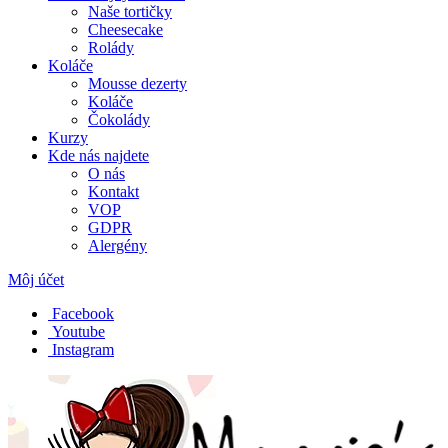
Naše tortičky
Cheesecake
Rolády
Koláče
Mousse dezerty
Koláče
Čokolády
Kurzy
Kde nás najdete
O nás
Kontakt
VOP
GDPR
Alergény
Môj účet
Facebook
Youtube
Instagram