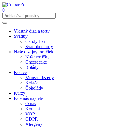
0
Vlastný dizajn torty
Svadby
Candy Bar
Svadobné torty
Naše dizajny tortičiek
Naše tortičky
Cheesecake
Rolády
Koláče
Mousse dezerty
Koláče
Čokolády
Kurzy
Kde nás najdete
O nás
Kontakt
VOP
GDPR
Alergény