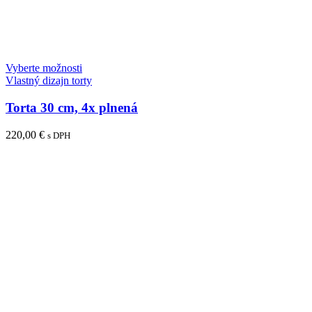
Vyberte možnosti
Vlastný dizajn torty
Torta 30 cm, 4x plnená
220,00
€
s DPH