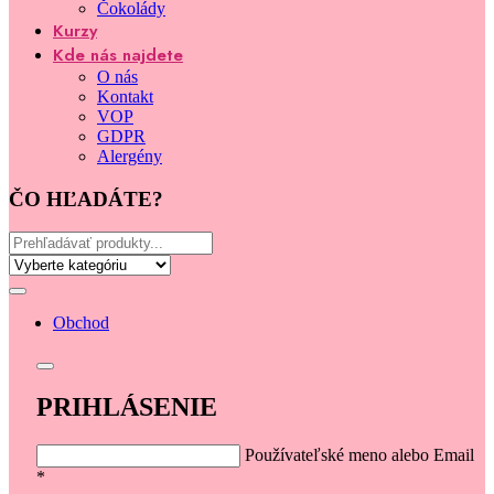
Čokolády
Kurzy
Kde nás najdete
O nás
Kontakt
VOP
GDPR
Alergény
ČO HĽADÁTE?
Obchod
PRIHLÁSENIE
Používateľské meno alebo Email
*