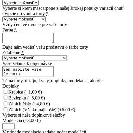
Vyberte si krem mascarpone z našej širokej ponuky variacií chutí
Ovocie do vnútra torty
*
Vždy čerstvé ovocie pre vaše torty
Farba
*
Dajte nám vedieť vašu predstavu o farbe torty
Zdobenie
*
Vaše želania k objednávke
Téma torty, dizajn, kvety, doplnky, modelácia, alergie
Doplnky
Krabica
(+1,00 €)
Bezlepku
(+5,00 €)
Zápich čislo
(+4,80 €)
Zápich (Všetko najlepšie)
(+6,00 €)
Vyberte si naše doplnkové služby
Modelácia
(×8,00 €)
V prípade modelácie zadajte počet modelácii