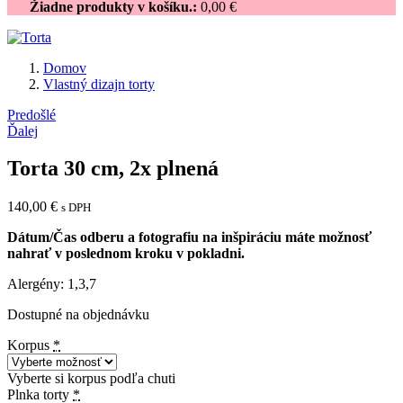
Žiadne produkty v košíku.:
0,00
€
Domov
Vlastný dizajn torty
Navigácia
Predošlé
Ďalej
v
článku
Torta 30 cm, 2x plnená
140,00
€
s DPH
Dátum/Čas odberu a fotografiu na inšpiráciu máte možnosť
nahrať v poslednom kroku v pokladni.
Alergény: 1,3,7
Dostupné na objednávku
Korpus
*
Vyberte si korpus podľa chuti
Plnka torty
*