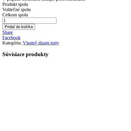
Produkt spolu
Voliteľné spolu
Celkom spolu
množstvo
Torta
Pridať do košíka
30
Share
cm,
Facebook
2x
Kategória:
Vlastný dizajn torty
plnená
Súvisiace
produkty