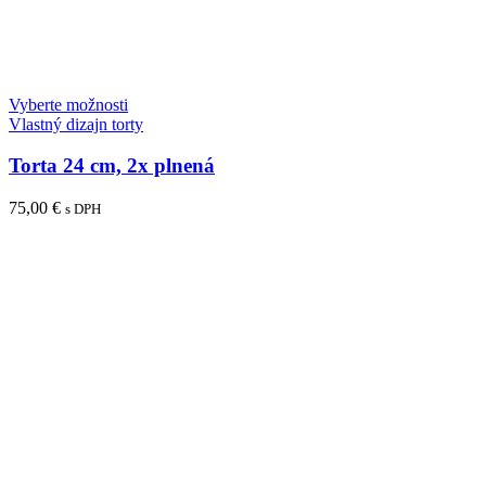
Vyberte možnosti
Vlastný dizajn torty
Torta 24 cm, 2x plnená
75,00
€
s DPH