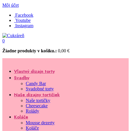
Môj účet
Facebook
Youtube
Instagram
0
Žiadne produkty v košíku.:
0,00
€
Vlastný dizajn torty
Svadby
Candy Bar
Svadobné torty
Naše dizajny tortičiek
Naše tortičky
Cheesecake
Rolády
Koláče
Mousse dezerty
Koláče