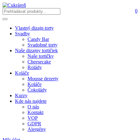
0
Vlastný dizajn torty
Svadby
Candy Bar
Svadobné torty
Naše dizajny tortičiek
Naše tortičky
Cheesecake
Rolády
Koláče
Mousse dezerty
Koláče
Čokolády
Kurzy
Kde nás najdete
O nás
Kontakt
VOP
GDPR
Alergény
Môj účet