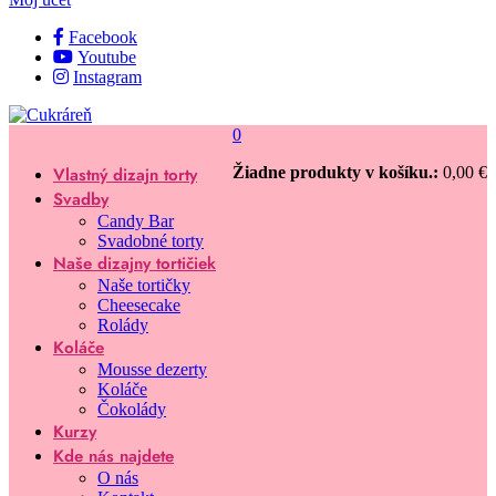
Facebook
Youtube
Instagram
0
Vlastný dizajn torty
Žiadne produkty v košíku.:
0,00
€
Svadby
Candy Bar
Svadobné torty
Naše dizajny tortičiek
Naše tortičky
Cheesecake
Rolády
Koláče
Mousse dezerty
Koláče
Čokolády
Kurzy
Kde nás najdete
O nás