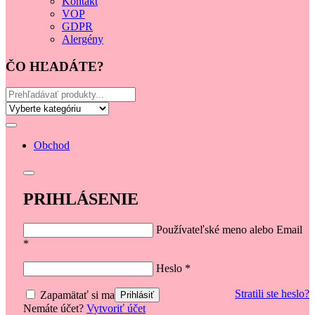
Kontakt
VOP
GDPR
Alergény
ČO HĽADÁTE?
Obchod
PRIHLÁSENIE
Používateľské meno alebo Email
*
Heslo
*
Stratili ste heslo?
Zapamätať si ma
Nemáte účet?
Vytvoriť účet