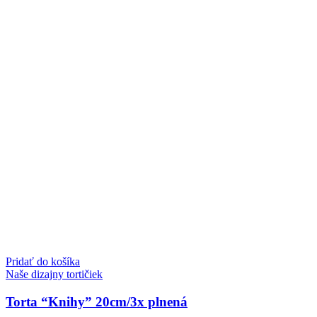
Pridať do košíka
Naše dizajny tortičiek
Torta “Knihy” 20cm/3x plnená