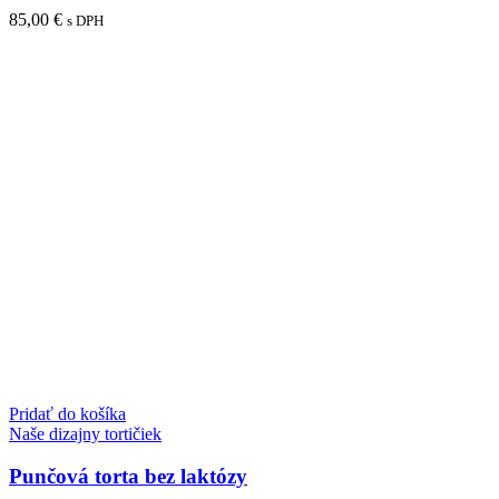
85,00
€
s DPH
Pridať do košíka
Naše dizajny tortičiek
Punčová torta bez laktózy