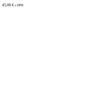
45,00
€
s DPH