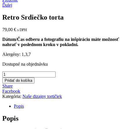
Navigácia
Ďalej
v
článku
Retro Srdiečko torta
79,00
€
s DPH
Dátum/Čas odberu a fotografiu na inšpiráciu máte možnosť
nahrať v poslednom kroku v pokladni.
Alergény: 1,3,7
Dostupné na objednávku
množstvo
Retro
Pridať do košíka
Srdiečko
Share
torta
Facebook
Kategória:
Naše dizajny tortičiek
Popis
Popis