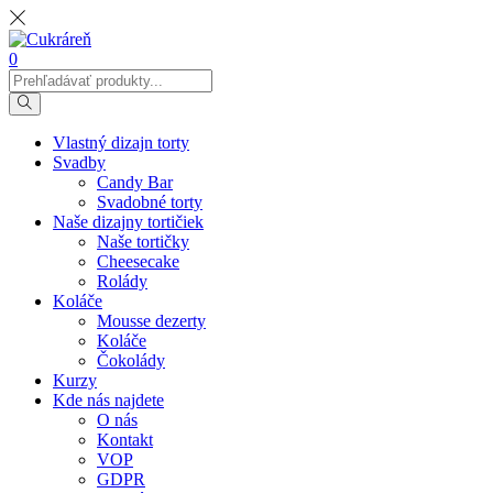
0
Vlastný dizajn torty
Svadby
Candy Bar
Svadobné torty
Naše dizajny tortičiek
Naše tortičky
Cheesecake
Rolády
Koláče
Mousse dezerty
Koláče
Čokolády
Kurzy
Kde nás najdete
O nás
Kontakt
VOP
GDPR