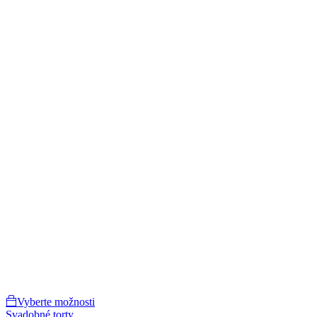
Vyberte možnosti
Svadobné torty