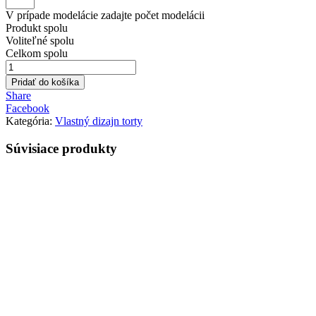
V prípade modelácie zadajte počet modelácii
Produkt spolu
Voliteľné spolu
Celkom spolu
množstvo
Torta
Pridať do košíka
18
Share
cm,
Facebook
4x
Kategória:
Vlastný dizajn torty
plnená
Súvisiace
produkty