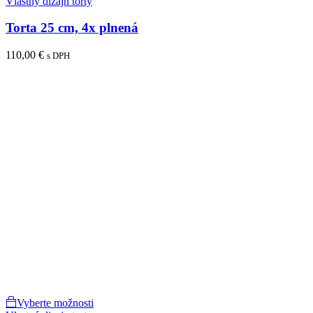
Vlastný dizajn torty
Torta 25 cm, 4x plnená
110,00
€
s DPH
Vyberte možnosti