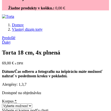
Žiadne produkty v košíku.:
0,00
€
Domov
Vlastný dizajn torty
Navigácia
Predošlé
Ďalej
v
článku
Torta 18 cm, 4x plnená
69,00
€
s DPH
Dátum/Čas odberu a fotografiu na inšpiráciu máte možnosť
nahrať v poslednom kroku v pokladni.
Alergény: 1,3,7
Dostupné na objednávku
Korpus
*
Vyberte si korpus podľa chuti