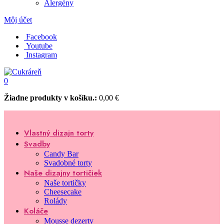
Alergény
Môj účet
Facebook
Youtube
Instagram
0
Žiadne produkty v košíku.:
0,00
€
Vlastný dizajn torty
Svadby
Candy Bar
Svadobné torty
Naše dizajny tortičiek
Naše tortičky
Cheesecake
Rolády
Koláče
Mousse dezerty