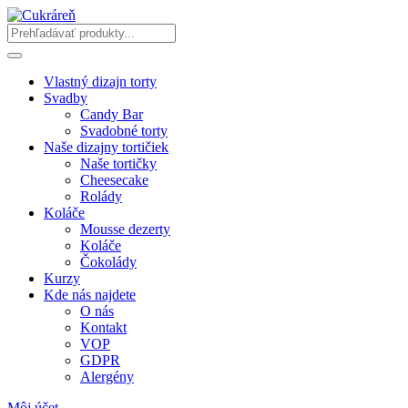
Vlastný dizajn torty
Svadby
Candy Bar
Svadobné torty
Naše dizajny tortičiek
Naše tortičky
Cheesecake
Rolády
Koláče
Mousse dezerty
Koláče
Čokolády
Kurzy
Kde nás najdete
O nás
Kontakt
VOP
GDPR
Alergény
Môj účet