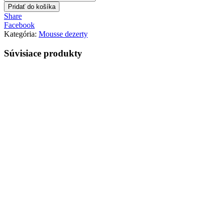
Čokoládový
Pridať do košíka
mousse
Share
dezert
Facebook
Kategória:
Mousse dezerty
Súvisiace
produkty