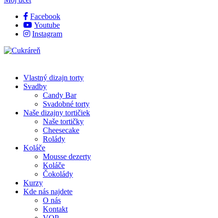
Facebook
Youtube
Instagram
Vlastný dizajn torty
Svadby
Candy Bar
Svadobné torty
Naše dizajny tortičiek
Naše tortičky
Cheesecake
Rolády
Koláče
Mousse dezerty
Koláče
Čokolády
Kurzy
Kde nás najdete
O nás
Kontakt
VOP