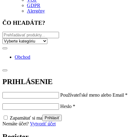
GDPR
Alergény
ČO HĽADÁTE?
Obchod
PRIHLÁSENIE
Používateľské meno alebo Email
*
Heslo
*
Zapamätať si ma
Nemáte účet?
Vytvoriť účet
Register