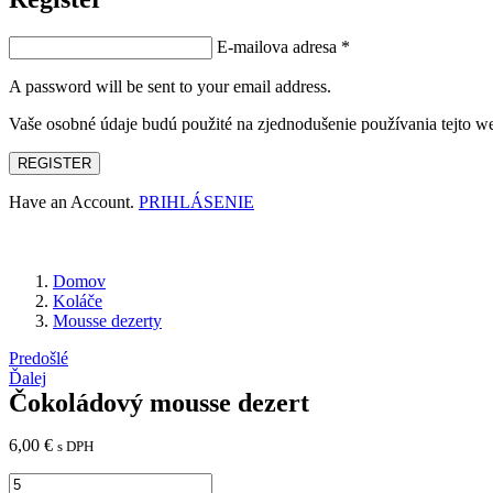
E-mailova adresa
*
A password will be sent to your email address.
Vaše osobné údaje budú použité na zjednodušenie používania tejto we
REGISTER
Have an Account.
PRIHLÁSENIE
Domov
Koláče
Mousse dezerty
Navigácia
Predošlé
Ďalej
v
Čokoládový mousse dezert
článku
6,00
€
s DPH
množstvo