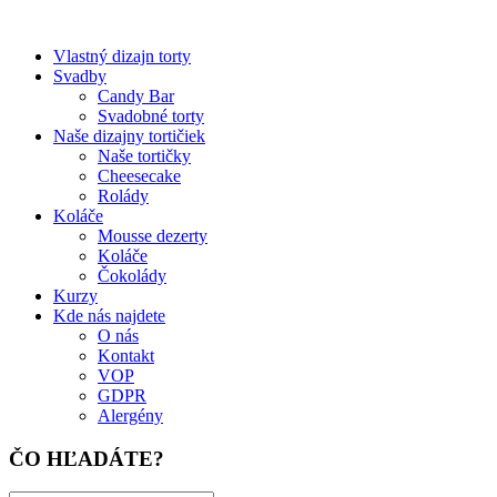
Vlastný dizajn torty
Svadby
Candy Bar
Svadobné torty
Naše dizajny tortičiek
Naše tortičky
Cheesecake
Rolády
Koláče
Mousse dezerty
Koláče
Čokolády
Kurzy
Kde nás najdete
O nás
Kontakt
VOP
GDPR
Alergény
ČO HĽADÁTE?